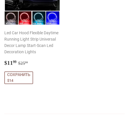
Led Car Hood Flexible Daytime
Running Light Strip Universal
Decor Lamp Start-Scan Led
Decoration Lights
Цена
$11.99
Обычная цена
$25.99
$11
99
$25
99
со
скидкой
СОХРАНИТЬ
$14