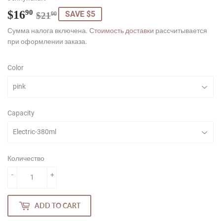
$16
Regular
$21.90
Sale
$16.90
90
SAVE $5
$21
90
price
price
Сумма налога включена.
Стоимость доставки
рассчитывается
при оформлении заказа.
Color
Capacity
Количество
-
+
ADD TO CART