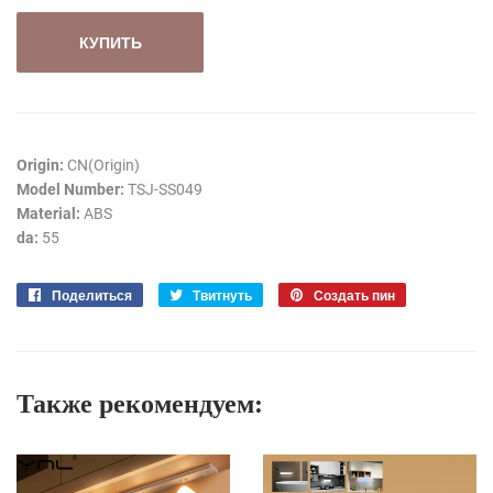
КУПИТЬ
Origin:
CN(Origin)
Model Number:
TSJ-SS049
Material:
ABS
da:
55
Поделиться
Поделиться
Твитнуть
Опубликовать
Создать пин
Сохранить
в
в
в
Facebook
Твиттере
Pinterest
Также рекомендуем: