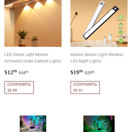
LED Closet Light Motion
Motion Sensor Light Wireless
Activated Under Cabinet Lights
LED Night Lights
Цена
$12.99
Цена
$19.99
Обычная цена
$18.98
Обычная цена
$29.90
$12
$19
99
99
$18
$29
98
90
со
со
скидкой
скидкой
СОХРАНИТЬ
СОХРАНИТЬ
$5.99
$9.91