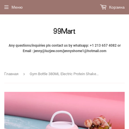
Меню
Корзина
Any questions/inquiries pls contact us by whatsapp: +1 213 657 4082 or
Email : jenny@luzjew.com/jennyshome1@hotmail.com
›
Главная
Gym Bottle 380ML Electric Protein Shaker Bottle Mixer Coffee Milk Stirring Cup Portable Automatic Mixing Cups for Men Women BPA-free Batt