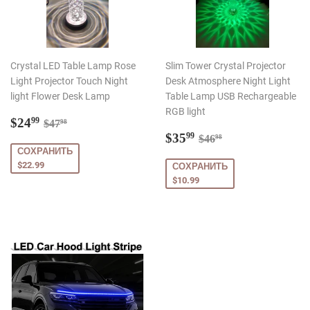
Crystal LED Table Lamp Rose
Slim Tower Crystal Projector
Light Projector Touch Night
Desk Atmosphere Night Light
light Flower Desk Lamp
Table Lamp USB Rechargeable
RGB light
Цена
$24.99
Обычная цена
$47.98
$24
99
$47
98
со
Цена
$35.99
Обычная цена
$46.98
$35
99
$46
98
скидкой
со
СОХРАНИТЬ
скидкой
$22.99
СОХРАНИТЬ
$10.99